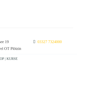
see 19
03327 7324000
el OT Plötzin
OP | KURSE