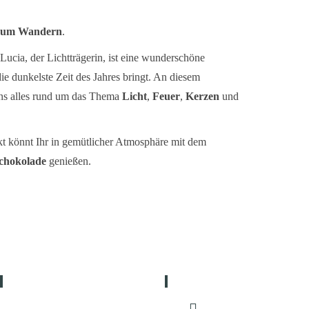
 zum Wandern
.
Lucia, der Lichtträgerin, ist eine wunderschöne
 die dunkelste Zeit des Jahres bringt. An diesem
ns alles rund um das Thema
Licht
,
Feuer
,
Kerzen
und
 könnt Ihr in gemütlicher Atmosphäre mit dem
Schokolade
genießen.
ÖFFNUNGSZEITEN
BESUCHEN SIE UNS