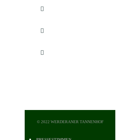
Lehniner Chaussee 19
14542 Werder Havel
kontakt(at)werderaner-
tannenhof.de
+49 3327 7324000
© 2022 WERDERANER TANNENHOF
PRESSESTIMMEN