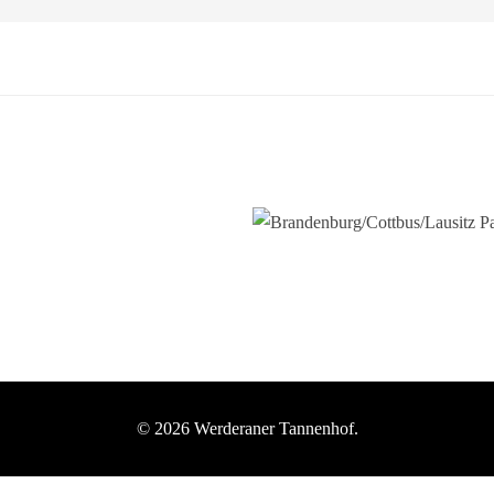
 ERLEBNIS
WOMO STELLPLATZ
ÜBER UNS
UNE
BRANDENBURG/COTTB
© 2026 Werderaner Tannenhof.